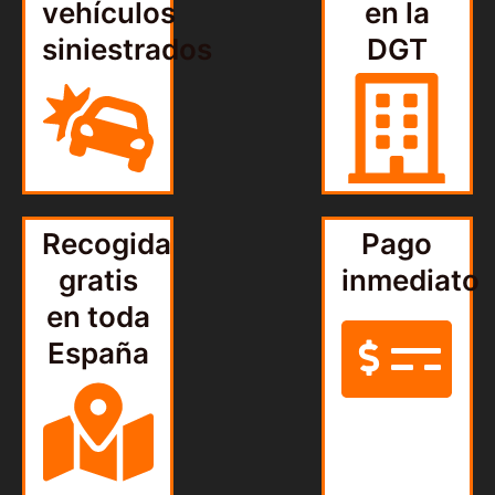
vehículos
en la
siniestrados
DGT
Recogida
Pago
gratis
inmediato
en toda
España