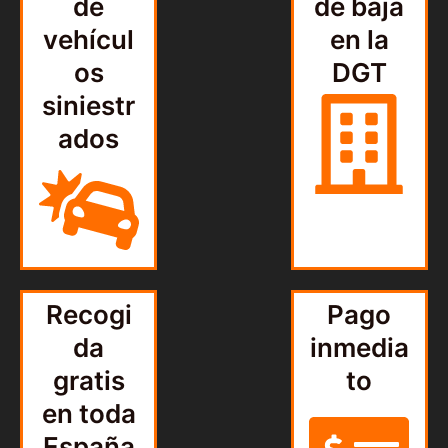
de
de baja
vehícul
en la
os
DGT
siniestr
ados
Recogi
Pago
da
inmedia
gratis
to
en toda
España