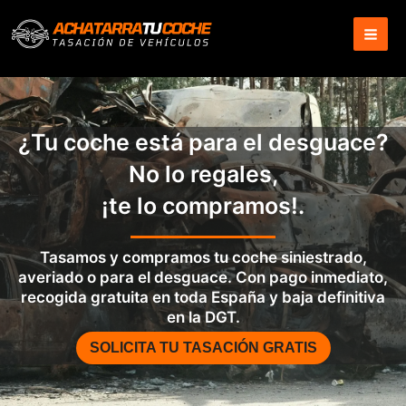
Ir
al
contenido
¿Tu coche está para el desguace?
No lo regales,
¡te lo compramos!.
Tasamos y compramos tu coche siniestrado,
averiado o para el desguace. Con pago inmediato,
recogida gratuita en toda España y baja definitiva
en la DGT.
SOLICITA TU TASACIÓN GRATIS