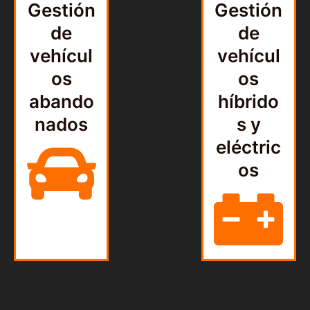
Gestión
Gestión
de
de
vehícul
vehícul
os
os
abando
híbrido
nados
s y
eléctric
os