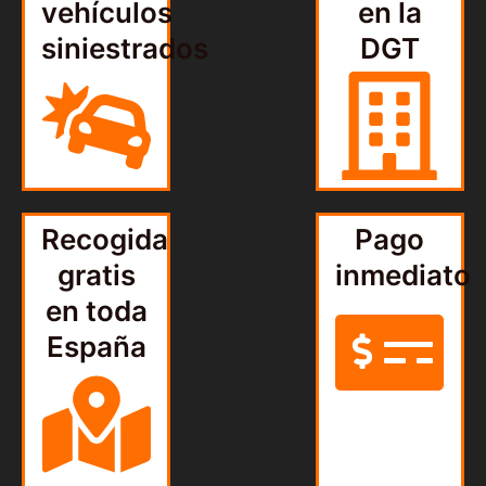
vehículos
en la
siniestrados
DGT
Recogida
Pago
gratis
inmediato
en toda
España