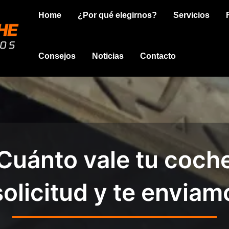
Home
¿Por qué elegirnos?
Servicios
Consejos
Noticias
Contacto
Cuánto vale tu coch
solicitud y te enviam