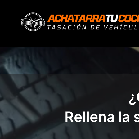
Ir
al
contenido
¿
Rellena la 